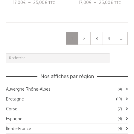
Plage
Plage
17,00
€
–
25,00
€
17,00
€
–
25,00
€
TTC
TTC
options
options
de
de
peuvent
peuvent
prix :
prix :
être
être
17,00€
17,00€
choisies
choisies
à
à
sur
sur
25,00€
25,00€
la
la
1
2
3
4
→
page
page
du
du
produit
produit
Nos affiches par région
Auvergne Rhône-Alpes
(4)
Bretagne
(10)
Corse
(2)
Espagne
(4)
Île-de-France
(4)