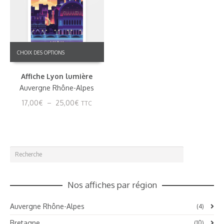
Ce
CHOIX DES OPTIONS
produit
a
Affiche Lyon lumière
plusieurs
variations.
Auvergne Rhône-Alpes
Les
Plage
17,00
€
–
25,00
€
TTC
options
de
peuvent
prix :
être
17,00€
choisies
à
sur
25,00€
la
page
du
Nos affiches par région
produit
Auvergne Rhône-Alpes
(4)
Bretagne
(10)