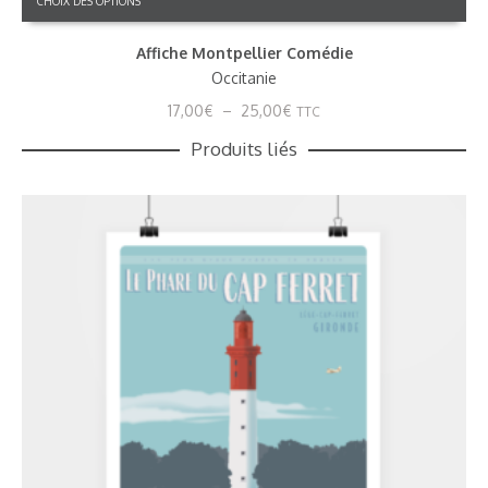
CHOIX DES OPTIONS
produit
a
Affiche Montpellier Comédie
plusieurs
variations.
Occitanie
Les
Plage
17,00
€
–
25,00
€
TTC
options
de
peuvent
Produits liés
prix :
être
17,00€
choisies
à
sur
25,00€
la
page
du
produit