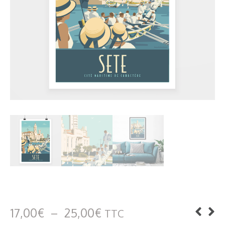
Plage
17,00
€
–
25,00
€
TTC
de