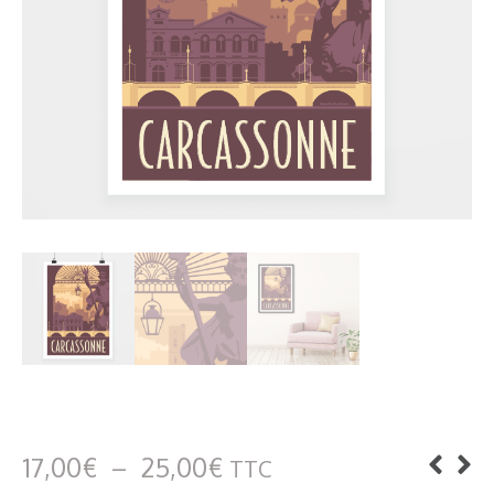
Plage
17,00
€
–
25,00
€
TTC
de