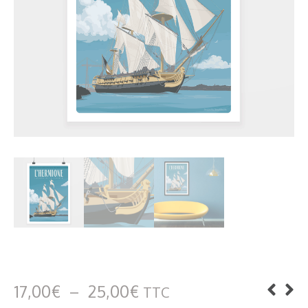
Plage
17,00
€
–
25,00
€
TTC
de